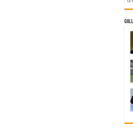
LE
Gall