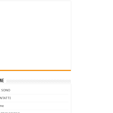
ine
I SONO
NTATTI
me