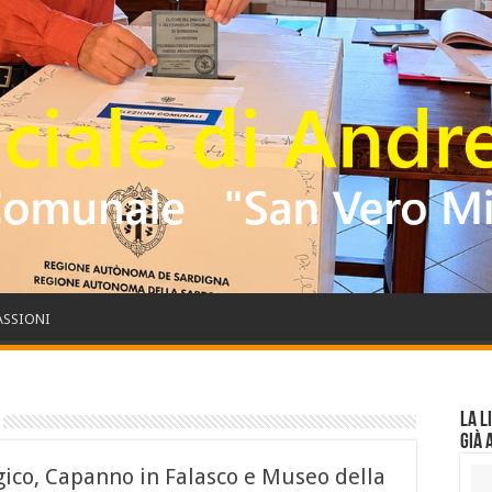
PASSIONI
La l
già 
ico, Capanno in Falasco e Museo della