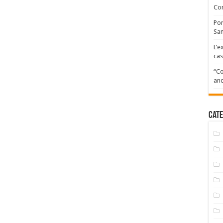
Com
Por
San
L’e
cas
“Co
and
Cate