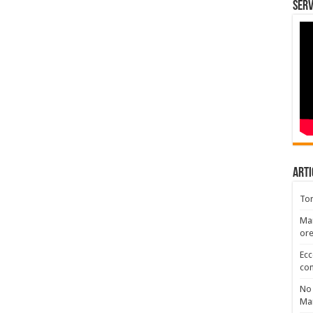
Serv
Arti
Tor
Mar
or
Ecc
con
No 
Ma