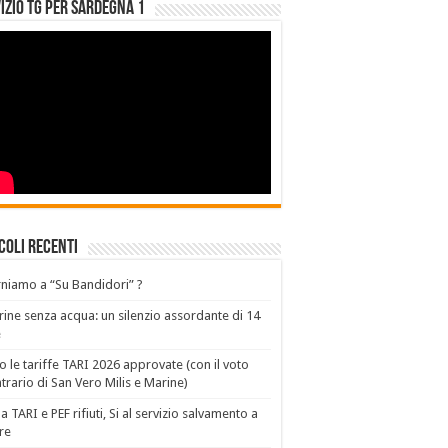
izio Tg per Sardegna 1
coli recenti
niamo a “Su Bandidori” ?
ine senza acqua: un silenzio assordante di 14
e
o le tariffe TARI 2026 approvate (con il voto
trario di San Vero Milis e Marine)
a TARI e PEF rifiuti, Si al servizio salvamento a
re