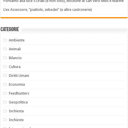
Portiamo alla luce S’Uraki (e non solo), Mozione di San Vero Milis e Marine
L’ex Assessore, “piattole, zebedei” (e altre castronerie)
Categorie
Ambiente
Animali
Bilancio
Cultura
Diritti Umani
Economia
Feedhunters
Geopolitica
Inchiesta
Inchieste