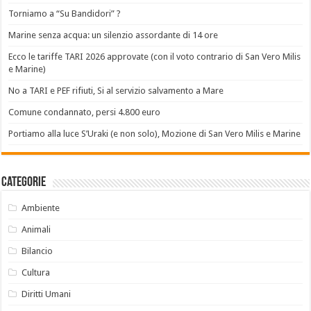
Torniamo a “Su Bandidori” ?
Marine senza acqua: un silenzio assordante di 14 ore
Ecco le tariffe TARI 2026 approvate (con il voto contrario di San Vero Milis
e Marine)
No a TARI e PEF rifiuti, Si al servizio salvamento a Mare
Comune condannato, persi 4.800 euro
Portiamo alla luce S’Uraki (e non solo), Mozione di San Vero Milis e Marine
Categorie
Ambiente
Animali
Bilancio
Cultura
Diritti Umani