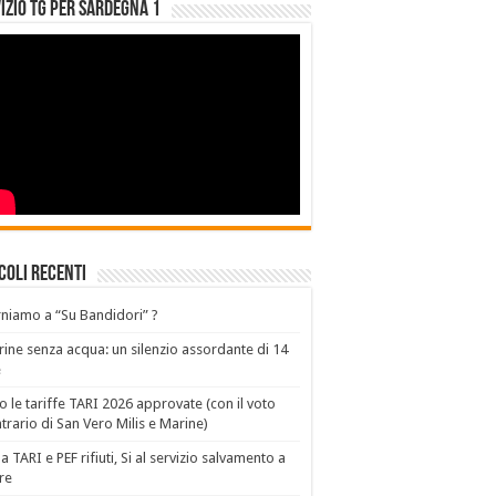
izio Tg per Sardegna 1
coli recenti
niamo a “Su Bandidori” ?
ine senza acqua: un silenzio assordante di 14
e
o le tariffe TARI 2026 approvate (con il voto
trario di San Vero Milis e Marine)
a TARI e PEF rifiuti, Si al servizio salvamento a
re