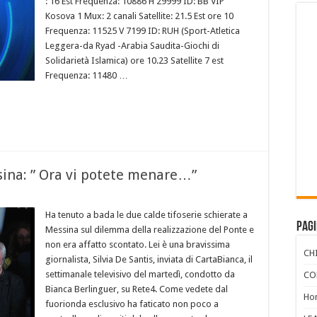
: 16 Est Frequenza: 10886 H 29999 ID: BB VIP
Kosova 1 Mux: 2 canali Satellite: 21.5 Est ore 10
Frequenza: 11525 V 7199 ID: RUH (Sport-Atletica
Leggera-da Ryad -Arabia Saudita-Giochi di
Solidarietà Islamica) ore 10.23 Satellite 7 est
Frequenza: 11480 …
ina: ” Ora vi potete menare…”
Ha tenuto a bada le due calde tifoserie schierate a
Pag
Messina sul dilemma della realizzazione del Ponte e
non era affatto scontato. Lei è una bravissima
CH
giornalista, Silvia De Santis, inviata di CartaBianca, il
settimanale televisivo del martedì, condotto da
CO
Bianca Berlinguer, su Rete4. Come vedete dal
Ho
fuorionda esclusivo ha faticato non poco a