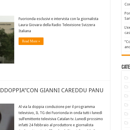
Com
Por
San
Fuorionda esclusivi e intervista con la giornalista
Laura Giovara della Radio Televisione Svizzera
L’e
Italiana
cas
Read More »
“Co
and
Cate
RADDOPPIA”CON GIANNI CAREDDU PANU
Al via la doppia conduzione per il programma
televisivo, IL TG dei Fuorionda in onda tutti i lunedì
sull’emittente televisiva Catalan tv. Lunedì prossimo
infatti 24 febbraio al produttore e giornalista