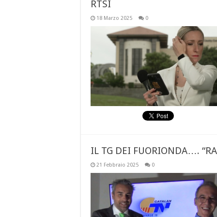
RTSI
18 Marzo 2025
0
IL TG DEI FUORIONDA…. “
21 Febbraio 2025
0