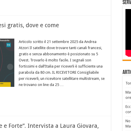
Serv
cesi gratis, dove e come
Articolo scritto il 21 settembre 2025 da Andrea
Atzori Il satellite dove trovare tanti canali francesi,
gratis e senza abbonamento è posizionato su 5
Ovest. Trovarlo è molto facile. I segnali son
fortissimi e dall’Italia per riceverli è sufficiente una
Arti
parabola da 80 cm. IL RICEVITORE Consigliabile
per riceverli, un ricevitore satellitare multistream, se
Tor
ne trovano on line da 25 …
Mar
or
Ecc
con
No 
e e Forte”. Intervista a Laura Giovara,
Ma