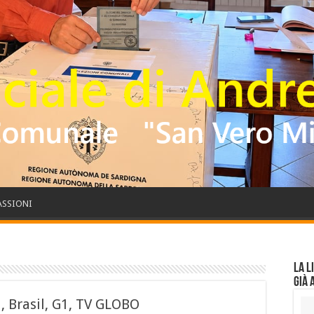
PASSIONI
La l
già 
i, Brasil, G1, TV GLOBO