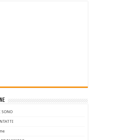
ine
I SONO
NTATTI
me