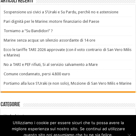
Articoli recenti
Sospensione usi civici a S’Uraki e Su Pardu, perchè no e astensione
Pari dignità per le Marine: motore finanziario del Paese
Torniamo a “Su Bandidori” ?
Marine senza acqua: un silenzio assordante di 14 ore
Ecco le tariffe TARI 2026 approvate (con il voto contrario di San Vero Milis
e Marine)
No a TARI e PEF rifiuti, Si al servizio salvamento a Mare
Comune condannato, persi 4.800 euro
Portiamo alla luce S’Uraki (e non solo), Mozione di San Vero Milis e Marine
Categorie
Ambiente
Utilizziamo i cookie per essere sicuri che tu possa avere la
Animali
migliore esperienza sul nostro sito. Se continui ad utilizzare
Bilancio
questo sito noi assumiamo che tu ne sia felice.